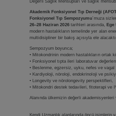
Değerli Sağlık Mensupları ve sağlık mensubu
Akademik Fonksiyonel Tıp Derneği (AFOT
Fonksiyonel Tıp Sempozyumu
´muza sizle
26–28 Haziran 2026
tarihleri arasında,
Ege 
modern hastalıkların temelinde yer alan ener
multidisipliner bir bakış açısıyla ele alacaktı
Sempozyum boyunca;
• Mitokondrinin modern hastalıkların ortak k
• Fonksiyonel tıpta ileri laboratuvar değerlen
• Beslenme, egzersiz, uyku, nefes ve vagal t
• Kardiyoloji, nöroloji, endokrinoloji ve psiki
• Longevity ve nörolongevity perspektifleri,
• Mitokondri destek tedavileri, fitoterapi ve I
Alanında ülkemizin değerli akademisyenleri ve
Kendi Uzmanlık alanlarında öncü isimlerin ya