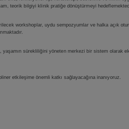
m, teorik bilgiyi klinik pratiğe dönüştürmeyi hedeflemekted
lecek workshoplar, uydu sempozyumlar ve halka açık oturu
anmaktadır.
, yaşamın sürekliliğini yöneten merkezi bir sistem olarak el
ipliner etkileşime önemli katkı sağlayacağına inanıyoruz.