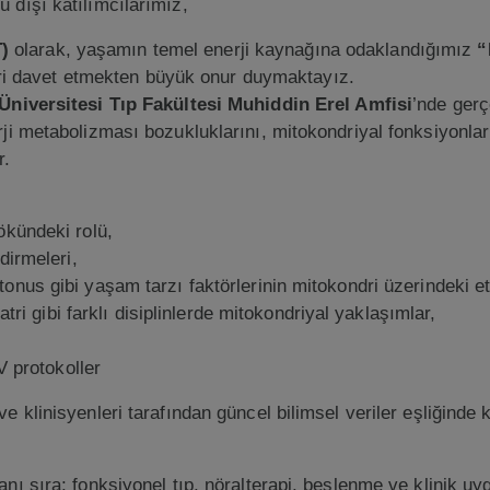
 dışı katılımcılarımız,
)
olarak, yaşamın temel enerji kaynağına odaklandığımız
“
ri davet etmekten büyük onur duymaktayız.
Üniversitesi Tıp Fakültesi Muhiddin Erel Amfisi
’nde gerç
ji metabolizması bozukluklarını, mitokondriyal fonksiyonlar
r.
ökündeki rolü,
dirmeleri,
onus gibi yaşam tarzı faktörlerinin mitokondri üzerindeki etk
yatri gibi farklı disiplinlerde mitokondriyal yaklaşımlar,
V protokoller
 klinisyenleri tarafından güncel bilimsel veriler eşliğinde k
nı sıra; fonksiyonel tıp, nöralterapi, beslenme ve klinik uy