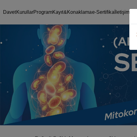
Davet
Kurullar
Program
Kayıt&Konaklama
e-Sertifika
İletişim &