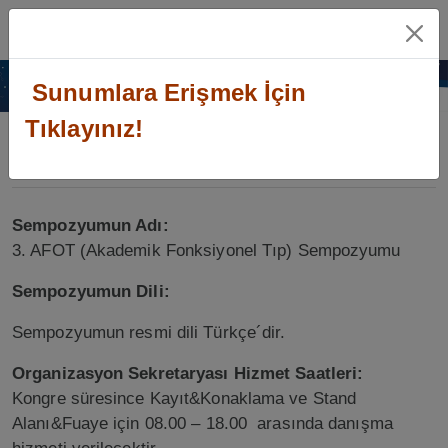
MENÜ
TR
Sunumlara Erişmek İçin
Tıklayınız!
Genel Bilgiler
Sempozyumun Adı:
3. AFOT (Akademik Fonksiyonel Tıp) Sempozyumu
Sempozyumun Dili:
Sempozyumun resmi dili Türkçe´dir.
Organizasyon Sekretaryası Hizmet Saatleri:
Kongre süresince Kayıt&Konaklama ve Stand
Alanı&Fuaye için 08.00 – 18.00 arasında danışma