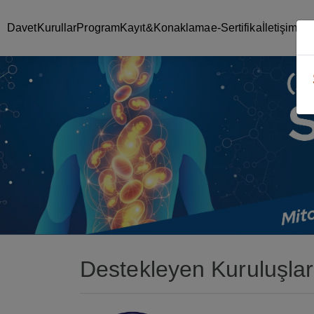
Davet
Kurullar
Program
Kayıt&Konaklama
e-Sertifika
İletişim &
Destekleyen Kuruluşlar